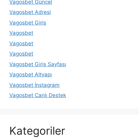
Vagosbet Güncel
Vagosbet Adresi
Vagosbet Giriş
Vagosbet
Vagosbet
Vagosbet
Vagosbet Giriş Sayfası
Vagosbet Altyapı
Vagosbet İnstagram
Vagosbet Canlı Destek
Kategoriler