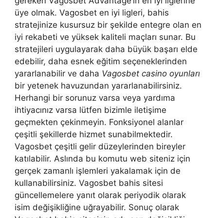
gereken Vagosbet Advantage’ın en iyi liglerine
üye olmak. Vagosbet en iyi ligleri, bahis
stratejinize kusursuz bir şekilde entegre olan en
iyi rekabeti ve yüksek kaliteli maçları sunar. Bu
stratejileri uygulayarak daha büyük başarı elde
edebilir, daha esnek eğitim seçeneklerinden
yararlanabilir ve daha
Vagosbet casino oyunları
bir yetenek havuzundan yararlanabilirsiniz.
Herhangi bir sorunuz varsa veya yardıma
ihtiyacınız varsa lütfen bizimle iletişime
geçmekten çekinmeyin. Fonksiyonel alanlar
çeşitli şekillerde hizmet sunabilmektedir.
Vagosbet çeşitli gelir düzeylerinden bireyler
katılabilir. Aslında bu komutu web siteniz için
gerçek zamanlı işlemleri yakalamak için de
kullanabilirsiniz. Vagosbet bahis sitesi
güncellemelere yanıt olarak periyodik olarak
isim değişikliğine uğrayabilir. Sonuç olarak