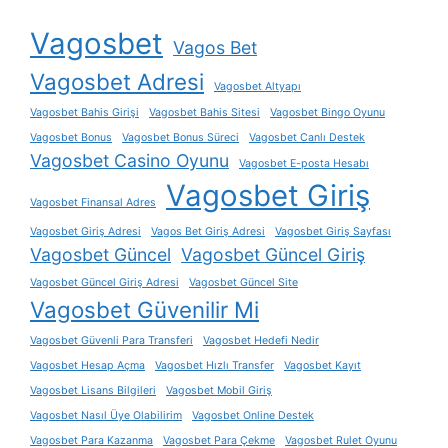
Vagosbet
Vagos Bet
Vagosbet Adresi
Vagosbet Altyapı
Vagosbet Bahis Girişi
Vagosbet Bahis Sitesi
Vagosbet Bingo Oyunu
Vagosbet Bonus
Vagosbet Bonus Süreci
Vagosbet Canlı Destek
Vagosbet Casino Oyunu
Vagosbet E-posta Hesabı
Vagosbet Giriş
Vagosbet Finansal Adres
Vagosbet Giriş Adresi
Vagos Bet Giriş Adresi
Vagosbet Giriş Sayfası
Vagosbet Güncel
Vagosbet Güncel Giriş
Vagosbet Güncel Giriş Adresi
Vagosbet Güncel Site
Vagosbet Güvenilir Mi
Vagosbet Güvenli Para Transferi
Vagosbet Hedefi Nedir
Vagosbet Hesap Açma
Vagosbet Hızlı Transfer
Vagosbet Kayıt
Vagosbet Lisans Bilgileri
Vagosbet Mobil Giriş
Vagosbet Nasıl Üye Olabilirim
Vagosbet Online Destek
Vagosbet Para Kazanma
Vagosbet Para Çekme
Vagosbet Rulet Oyunu