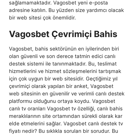
sağlamamaktadır. Vagosbet yeni e-posta
adresine katılın. Bu yüzden size yardımcı olacak
bir web sitesi çok önemlidir.
Vagosbet Çevrimiçi Bahis
Vagosbet, bahis sektörünün en iyilerinden biri
olan güvenli ve son derece tatmin edici canlı
destek sistemi ile tanınmaktadır. Bu, teslimat
hizmetlerini ve hizmet sözleşmelerini tartışmak
için çok uygun bir web sitesidir. Geçtiğimiz yıl
çevrimiçi olarak yapılan bir anket, Vagosbet
web sitesinin en güvenilir ve verimli canlı destek
platformu olduğunu ortaya koydu. Vagosbet
canlı tv oranları Vagosbet tv özelliği, canlı bahis
meraklılarının site ortamından sürekli olarak kar
elde etmelerini sağlar. Vagosbet canlı destek tv
fiyatı nedir? Bu sıklıkla sorulan bir sorudur. Bu