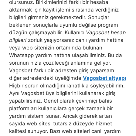
olursunuz. Birikimlerinizi farklı bir hesaba
aktarmak için kayıt işlemi sırasında verdiğiniz
bilgileri girmeniz gerekmektedir. Sonuçlar
beklenen sonuçlarla uyumlu değilse program
düzgün çalışmayabilir. Kullanıcı
Vagosbet hesap
bilgileri
zorluk yaşıyorsanız canlı yardım hattına
veya web sitenizin ortamında bulunan
Whatsapp yardım hattına ulaşabilirsiniz. Bu da
sorunun hızla çözüleceği anlamına geliyor.
Vagosbet farklı bir adresten giriş yaparsam
diğer adreslerdeki üyeliğimde
Vagosbet altyapı
Hiçbir sorun olmadığını rahatlıkla söyleyebilirim.
Aynı Vagosbet üye bilgilerini kullanarak giriş
yapabilirsiniz. Genel olarak çevrimiçi bahis
platformları kullanıcılara gerçek zamanlı bir
yardım sistemi sunar. Ancak giderek artan
sayıda web sitesi tutarsız düzeyde hizmet
kalitesi sunuyor. Bazı web siteleri canlı yardım