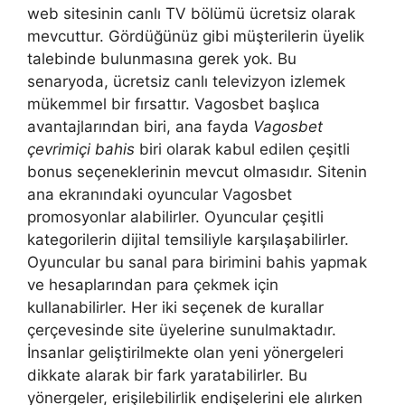
web sitesinin canlı TV bölümü ücretsiz olarak
mevcuttur. Gördüğünüz gibi müşterilerin üyelik
talebinde bulunmasına gerek yok. Bu
senaryoda, ücretsiz canlı televizyon izlemek
mükemmel bir fırsattır. Vagosbet başlıca
avantajlarından biri, ana fayda
Vagosbet
çevrimiçi bahis
biri olarak kabul edilen çeşitli
bonus seçeneklerinin mevcut olmasıdır. Sitenin
ana ekranındaki oyuncular Vagosbet
promosyonlar alabilirler. Oyuncular çeşitli
kategorilerin dijital temsiliyle karşılaşabilirler.
Oyuncular bu sanal para birimini bahis yapmak
ve hesaplarından para çekmek için
kullanabilirler. Her iki seçenek de kurallar
çerçevesinde site üyelerine sunulmaktadır.
İnsanlar geliştirilmekte olan yeni yönergeleri
dikkate alarak bir fark yaratabilirler. Bu
yönergeler, erişilebilirlik endişelerini ele alırken