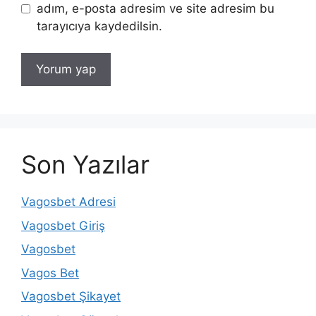
adım, e-posta adresim ve site adresim bu
tarayıcıya kaydedilsin.
Son Yazılar
Vagosbet Adresi
Vagosbet Giriş
Vagosbet
Vagos Bet
Vagosbet Şikayet