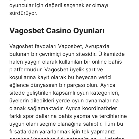
oyuncular için değerli seçenekler olmayı
sürdürüyor.
Vagosbet Casino Oyunları
Vagosbet faydaları Vagosbet, Avrupa’da
bulunan bir çevrimiçi oyun sitesidir. Ülkemizde
halen yaygın olarak kullanılan bir online bahis
platformudur. Vagosbet üyelik şart ve
koşullarına kayıt olarak bu heyecan verici
eğlence dünyasının bir parçası olun. Ayrıca
sitede geliştirilen kapsamlı oyun kategorileri,
üyelerin diledikleri yerde oyun oynamalarına
olanak sağlamaktadır. Ayrıca koordinatörler
farklı spor dallarına bahis yapma ve tercihlerine
uygun olanı seçme olanağına sahiptir. Tüm bu
fırsatlardan yararlanmak için tek yapmanız