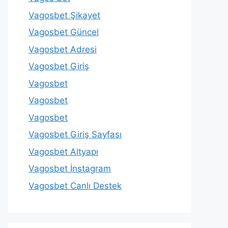
Vagosbet Şikayet
Vagosbet Güncel
Vagosbet Adresi
Vagosbet Giriş
Vagosbet
Vagosbet
Vagosbet
Vagosbet Giriş Sayfası
Vagosbet Altyapı
Vagosbet İnstagram
Vagosbet Canlı Destek