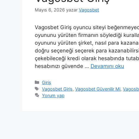
Mayıs 6, 2026
yazar
Vagosbet
Vagosbet Giriş oyuncu siteyi beğenmeyecek
oyununu yürüten firmanın söylediği kuralla
oyununu yürüten şirket, nasıl para kazanabi
doğru seçeneği seçerek para kazanabilirsi
çekebileceği kredi olarak hesabında tutabili
hesabınızı güvende …
Devamını oku
Kategoriler
Giriş
Etiketler
Vagosbet Giriş
,
Vagosbet Güvenilir Mi
,
Vagosbe
Yorum yap