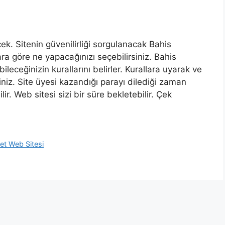
. Sitenin güvenilirliği sorgulanacak Bahis
ra göre ne yapacağınızı seçebilirsiniz. Bahis
leceğinizin kurallarını belirler. Kurallara uyarak ve
niz. Site üyesi kazandığı parayı dilediği zaman
r. Web sitesi sizi bir süre bekletebilir. Çek
t Web Sitesi