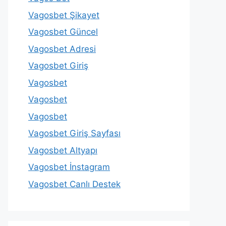
Vagosbet Şikayet
Vagosbet Güncel
Vagosbet Adresi
Vagosbet Giriş
Vagosbet
Vagosbet
Vagosbet
Vagosbet Giriş Sayfası
Vagosbet Altyapı
Vagosbet İnstagram
Vagosbet Canlı Destek