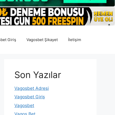
bet Giriş
Vagosbet Şikayet
İletişim
Son Yazılar
Vagosbet Adresi
Vagosbet Giriş
Vagosbet
Vagos Bet