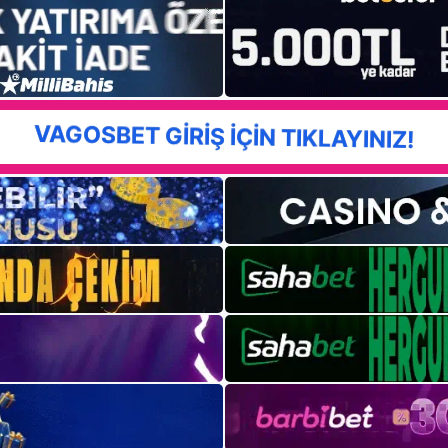
VAGOSBET GİRİŞ İÇİN TIKLAYINIZ!