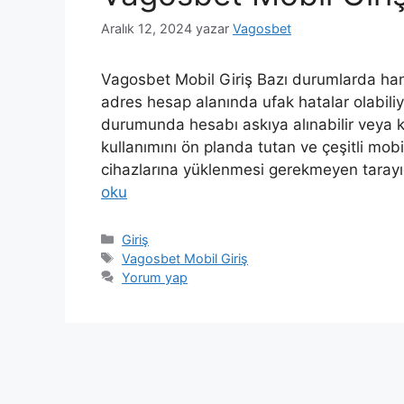
Aralık 12, 2024
yazar
Vagosbet
Vagosbet Mobil Giriş Bazı durumlarda ha
adres hesap alanında ufak hatalar olabiliyor
durumunda hesabı askıya alınabilir veya kalı
kullanımını ön planda tutan ve çeşitli mobi
cihazlarına yüklenmesi gerekmeyen tarayı
oku
Kategoriler
Giriş
Etiketler
Vagosbet Mobil Giriş
Yorum yap