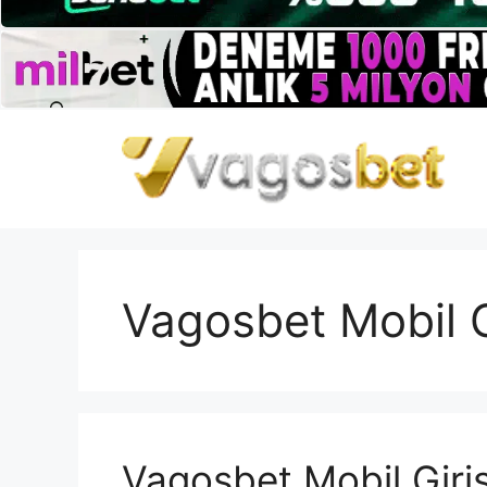
İçeriğe
atla
Vagosbet Mobil G
Vagosbet Mobil Giri