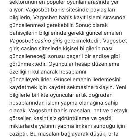
sektörünün en popüler oyunları arasında yer
alıyor. Vagosbet bahis sitesinde paylaşılan
bilgilerin, Vagosbet bahis kayıt işlemi sırasında
güncellenmesi gerekebilir. Sonuç olarak
bahisçilerin bilgilerinde gerekli güncellemeleri
Vagosbet casino giriş
gerekmektedir. Vagosbet
giriş casino sitesinde kişisel bilgilerin nasıl
güncelleneceği sorusu geçerli bir endişe gibi
görünmektedir. Oyuncular hesap düzenleme
özelliğini kullanarak hesaplarını
güncelleyebilirler. Güncellemenin ilerlemesini
kaydetmek için kaydet sekmesine tıklayın. Yeni
bilgilerle birlikte oyuncular artık doğrudan
hesaplarından işlem yapma olanağına sahip
olacak. Vagosbet bahis masaları, net ve detaylı
görseller, kesintisiz görüntüleme ve çeşitli
miktarlarda yatırım yapma imkanı sunduğu için
caziptir. Bu masaları bağlayarak düşük, orta