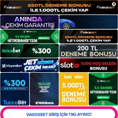
×
VAGOSBET GİRİŞ İÇİN TIKLAYINIZ!