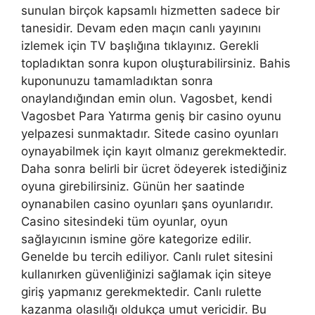
sunulan birçok kapsamlı hizmetten sadece bir
tanesidir. Devam eden maçın canlı yayınını
izlemek için TV başlığına tıklayınız. Gerekli
topladıktan sonra kupon oluşturabilirsiniz. Bahis
kuponunuzu tamamladıktan sonra
onaylandığından emin olun. Vagosbet, kendi
Vagosbet Para Yatırma geniş bir casino oyunu
yelpazesi sunmaktadır. Sitede casino oyunları
oynayabilmek için kayıt olmanız gerekmektedir.
Daha sonra belirli bir ücret ödeyerek istediğiniz
oyuna girebilirsiniz. Günün her saatinde
oynanabilen casino oyunları şans oyunlarıdır.
Casino sitesindeki tüm oyunlar, oyun
sağlayıcının ismine göre kategorize edilir.
Genelde bu tercih ediliyor. Canlı rulet sitesini
kullanırken güvenliğinizi sağlamak için siteye
giriş yapmanız gerekmektedir. Canlı rulette
kazanma olasılığı oldukça umut vericidir. Bu