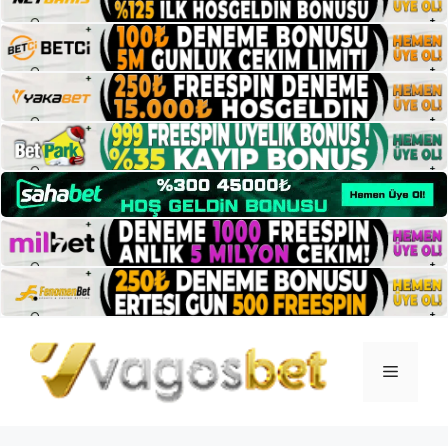
İçeriğe
atla
Menü