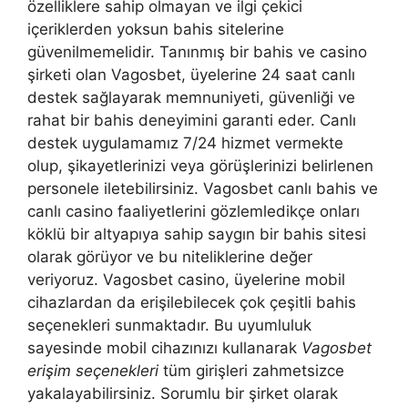
özelliklere sahip olmayan ve ilgi çekici
içeriklerden yoksun bahis sitelerine
güvenilmemelidir. Tanınmış bir bahis ve casino
şirketi olan Vagosbet, üyelerine 24 saat canlı
destek sağlayarak memnuniyeti, güvenliği ve
rahat bir bahis deneyimini garanti eder. Canlı
destek uygulamamız 7/24 hizmet vermekte
olup, şikayetlerinizi veya görüşlerinizi belirlenen
personele iletebilirsiniz. Vagosbet canlı bahis ve
canlı casino faaliyetlerini gözlemledikçe onları
köklü bir altyapıya sahip saygın bir bahis sitesi
olarak görüyor ve bu niteliklerine değer
veriyoruz. Vagosbet casino, üyelerine mobil
cihazlardan da erişilebilecek çok çeşitli bahis
seçenekleri sunmaktadır. Bu uyumluluk
sayesinde mobil cihazınızı kullanarak
Vagosbet
erişim seçenekleri
tüm girişleri zahmetsizce
yakalayabilirsiniz. Sorumlu bir şirket olarak