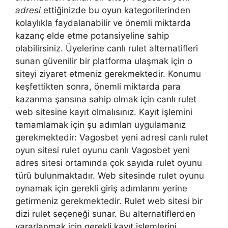
adresi
ettiğinizde bu oyun kategorilerinden
kolaylıkla faydalanabilir ve önemli miktarda
kazanç elde etme potansiyeline sahip
olabilirsiniz. Üyelerine canlı rulet alternatifleri
sunan güvenilir bir platforma ulaşmak için o
siteyi ziyaret etmeniz gerekmektedir. Konumu
keşfettikten sonra, önemli miktarda para
kazanma şansına sahip olmak için canlı rulet
web sitesine kayıt olmalısınız. Kayıt işlemini
tamamlamak için şu adımları uygulamanız
gerekmektedir: Vagosbet yeni adresi canlı rulet
oyun sitesi rulet oyunu canlı Vagosbet yeni
adres sitesi ortamında çok sayıda rulet oyunu
türü bulunmaktadır. Web sitesinde rulet oyunu
oynamak için gerekli giriş adımlarını yerine
getirmeniz gerekmektedir. Rulet web sitesi bir
dizi rulet seçeneği sunar. Bu alternatiflerden
yararlanmak için gerekli kayıt işlemlerini