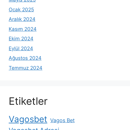
Ocak 2025
Aralık 2024
Kasım 2024
Ekim 2024
Eylül 2024
Ağustos 2024
Temmuz 2024
Etiketler
Vagosbet
Vagos Bet