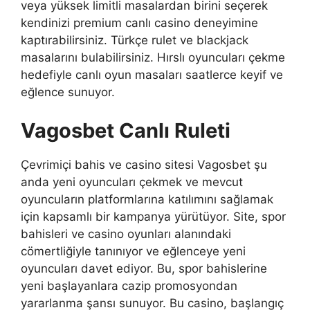
veya yüksek limitli masalardan birini seçerek
kendinizi premium canlı casino deneyimine
kaptırabilirsiniz. Türkçe rulet ve blackjack
masalarını bulabilirsiniz. Hırslı oyuncuları çekme
hedefiyle canlı oyun masaları saatlerce keyif ve
eğlence sunuyor.
Vagosbet Canlı Ruleti
Çevrimiçi bahis ve casino sitesi Vagosbet şu
anda yeni oyuncuları çekmek ve mevcut
oyuncuların platformlarına katılımını sağlamak
için kapsamlı bir kampanya yürütüyor. Site, spor
bahisleri ve casino oyunları alanındaki
cömertliğiyle tanınıyor ve eğlenceye yeni
oyuncuları davet ediyor. Bu, spor bahislerine
yeni başlayanlara cazip promosyondan
yararlanma şansı sunuyor. Bu casino, başlangıç